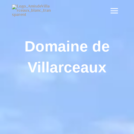
Aller
au
contenu
Domaine de
Villarceaux